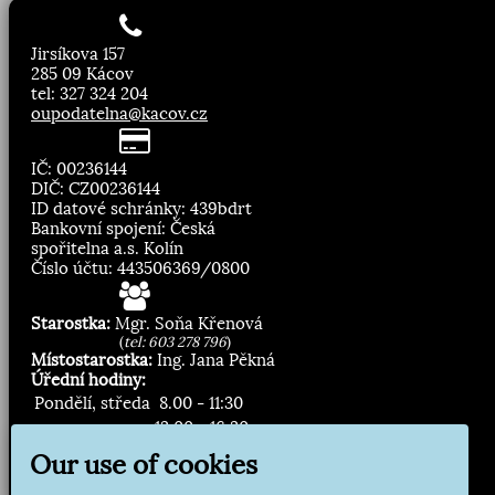
Jirsíkova 157
285 09 Kácov
tel: 327 324 204
oupodatelna@kacov.cz
IČ: 00236144
DIČ: CZ00236144
ID datové schránky: 439bdrt
Bankovní spojení: Česká
spořitelna a.s. Kolín
Číslo účtu: 443506369/0800
Starostka:
Mgr. Soňa Křenová
(
tel: 603 278 796
)
Místostarostka:
Ing. Jana Pěkná
Úřední hodiny:
Pondělí, středa
8.00 - 11:30
13:00 - 16:30
Our use of cookies
Zasílání novinek: