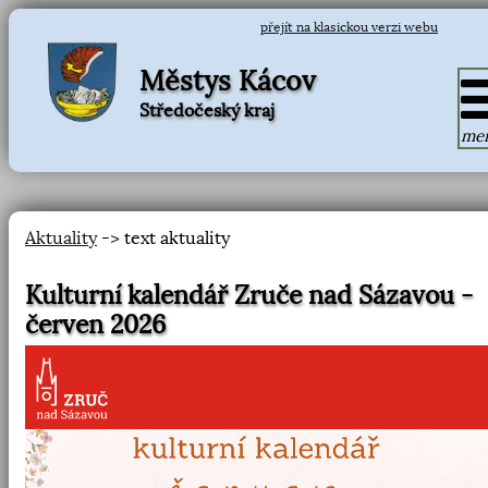
přejít na klasickou verzi webu
Městys Kácov
Středočeský kraj
me
Aktuality
-> text aktuality
Kulturní kalendář Zruče nad Sázavou -
červen 2026