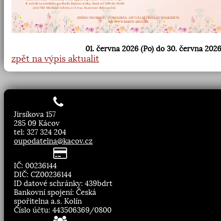
01. června 2026 (Po) do 30. června 2026
zpět na výpis aktualit
Jirsíkova 157
285 09 Kácov
tel: 327 324 204
oupodatelna@kacov.cz
IČ: 00236144
DIČ: CZ00236144
ID datové schránky: 439bdrt
Bankovní spojení: Česká
spořitelna a.s. Kolín
Číslo účtu: 443506369/0800