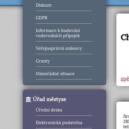
Diskuze
GDPR
Informace k budování
C
vodovodních přípojek
Veřejnoprávní smlouvy
Granty
Mimořádné situace
zpě
Úřad městyse
Úřední deska
Ji
28
Elektronická podatelna
te