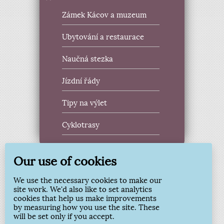
Zámek Kácov a muzeum
Ubytování a restaurace
Naučná stezka
Jízdní řády
Tipy na výlet
Cyklotrasy
Our use of cookies
Aktivity
We use the necessary cookies to make our
Spolky a sport
site work. We'd also like to set analytics
cookies that help us make improvements
by measuring how you use the site. These
Tradiční akce
will be set only if you accept.