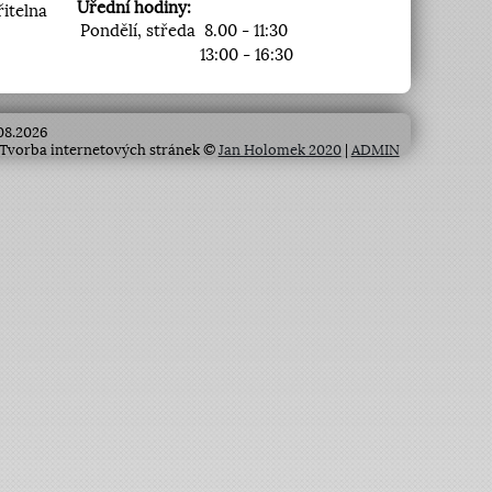
Úřední hodiny:
řitelna
Pondělí, středa
8.00 - 11:30
13:00 - 16:30
.08.2026
Tvorba internetových stránek ©
Jan Holomek 2020
|
ADMIN