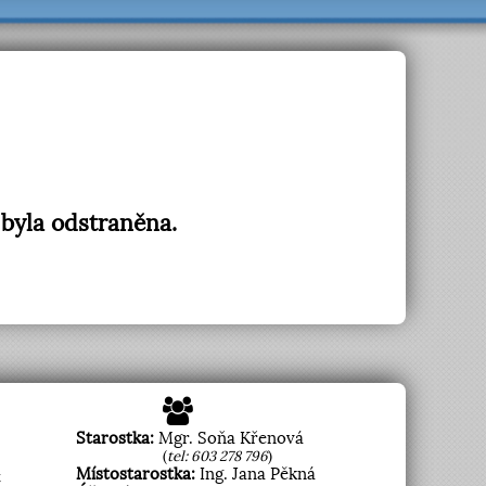
 byla odstraněna.
Starostka:
Mgr. Soňa Křenová
(
tel: 603 278 796
)
Místostarostka:
Ing. Jana Pěkná
t