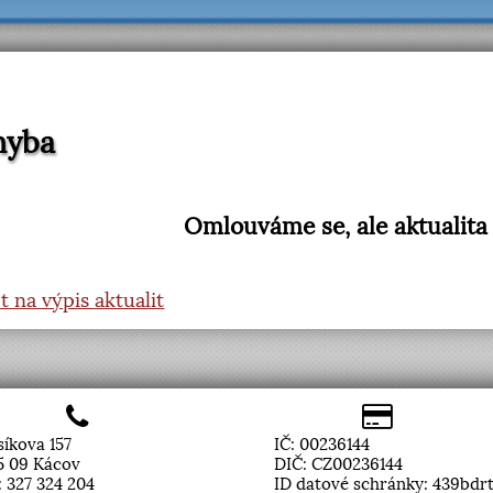
hyba
Omlouváme se, ale aktualita
t na výpis aktualit
rsíkova 157
IČ: 00236144
5 09 Kácov
DIČ: CZ00236144
l: 327 324 204
ID datové schránky: 439bdr