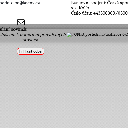
podatelna@kacov.cz
Bankovní spojení: Česká spo
a.s. Kolín
Číslo účtu: 443506369/0800
sílání novinek:
ihlášení k odběru nepravidelných
poslední aktualizace 07
novinek.
Přihlásit odběr