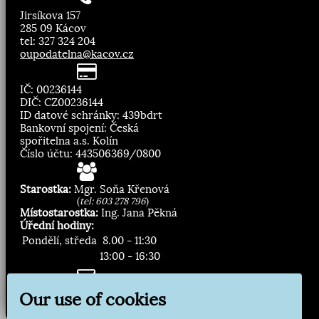
Jirsíkova 157
285 09 Kácov
tel: 327 324 204
oupodatelna@kacov.cz
IČ: 00236144
DIČ: CZ00236144
ID datové schránky: 439bdrt
Bankovní spojení: Česká
spořitelna a.s. Kolín
Číslo účtu: 443506369/0800
Starostka:
Mgr. Soňa Křenová
(
tel: 603 278 796
)
Místostarostka:
Ing. Jana Pěkná
Úřední hodiny:
Pondělí, středa
8.00 - 11:30
13:00 - 16:30
Zasílání novinek:
Our use of cookies
Přihlásit odběr