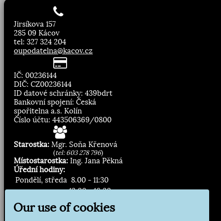
Jirsíkova 157
285 09 Kácov
tel: 327 324 204
oupodatelna@kacov.cz
IČ: 00236144
DIČ: CZ00236144
ID datové schránky: 439bdrt
Bankovní spojení: Česká
spořitelna a.s. Kolín
Číslo účtu: 443506369/0800
Starostka:
Mgr. Soňa Křenová
(
tel: 603 278 796
)
Místostarostka:
Ing. Jana Pěkná
Úřední hodiny:
Pondělí, středa
8.00 - 11:30
13:00 - 16:30
Our use of cookies
Zasílání novinek: