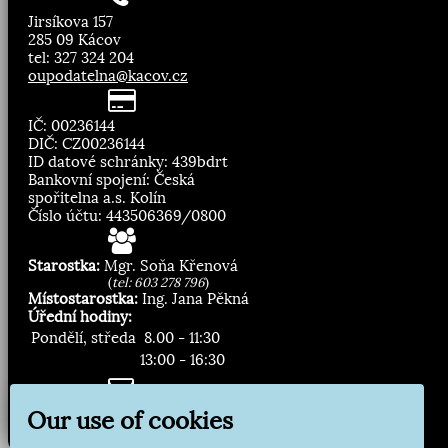
Jirsíkova 157
285 09 Kácov
tel: 327 324 204
oupodatelna@kacov.cz
IČ: 00236144
DIČ: CZ00236144
ID datové schránky: 439bdrt
Bankovní spojení: Česká
spořitelna a.s. Kolín
Číslo účtu: 443506369/0800
Starostka:
Mgr. Soňa Křenová
(
tel: 603 278 796
)
Místostarostka:
Ing. Jana Pěkná
Úřední hodiny:
Pondělí, středa
8.00 - 11:30
13:00 - 16:30
Zasílání novinek:
Our use of cookies
Přihlásit odběr