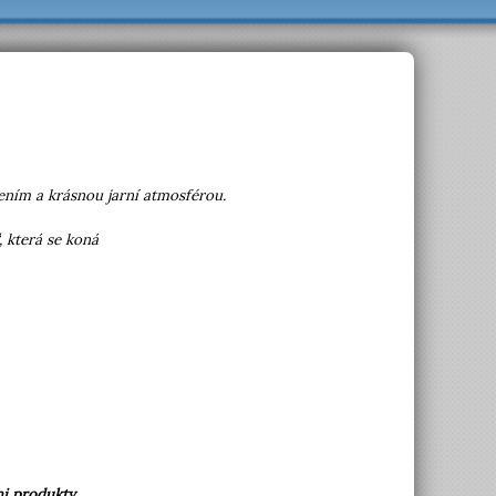
ořením a krásnou jarní atmosférou.
, která se koná
mi produkty
.