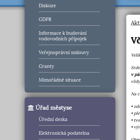
Diskuze
GDPR
Akt
Informace k budování
Vč
vodovodních přípojek
Veřejnoprávní smlouvy
Veli
Granty
Srde
v pá
Mimořádné situace
vžd
Na c
• zd
Úřad městyse
• pl
Úřední deska
• tv
• vý
Elektronická podatelna
Otev