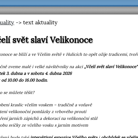
uality
-> text aktuality
elí svět slaví Velikonoce
konoce se blíží a ve Včelím světě v Hulicích to opět ožije tradicemi, tv
čně zveme malé i velké návštěvníky na akci
„Včelí svět slaví Velikonoce“
tek 3. dubna a v sobotu 4. dubna 2026
y
od 10.00 do 16.00 hodin
.
o se můžete těšit?
obení kraslic včelím voskem – tradičně a voňavě
etení velikonoční pomlázky z vrbového proutí
oření jarních zápichů a dekorací na velikonoční stůl
robu svíčky ze včelího vosku s jarním motivem
řená bude také
interaktivní expozice Včelího světa
i
obchůdek se včelí