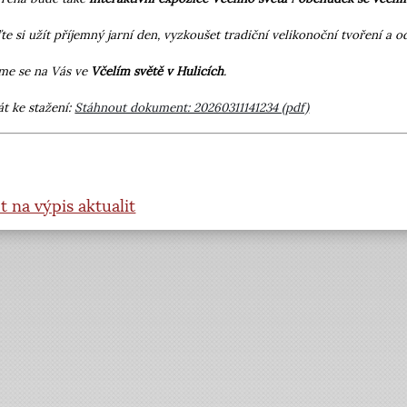
ďte si užít příjemný jarní den, vyzkoušet tradiční velikonoční tvoření a
me se na Vás ve
Včelím světě v Hulicích
.
át ke stažení:
Stáhnout dokument: 20260311141234 (pdf)
t na výpis aktualit