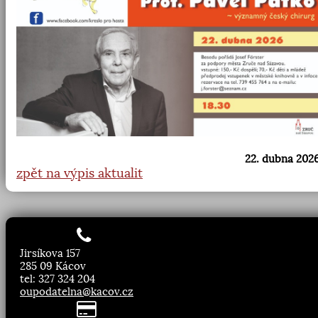
22. dubna 2026
zpět na výpis aktualit
Jirsíkova 157
285 09 Kácov
tel: 327 324 204
oupodatelna@kacov.cz