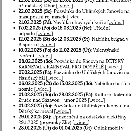
22.02.2025 (So) do 23.02.2025 (Ne)
: Zimní víkendov
příměstský tábor
[
..více..
]
22.02.2025 (So)
: Pozvánka do Uhlířských Janovic na
masupostní rej masek
[
..více..
]
21.02.2025 (Pá)
: Navídka chovných kuřic
[
..více..
]
17.02.2025 (Po) do 16.03.2025 (Ne)
: Třídění
odpadu
[
..více..
]
12.02.2025 (St) do 12.03.2025 (St)
: Nabídka brigád v
Bisportu
[
..více..
]
10.02.2025 (Po) do 11.02.2025 (Út)
: Valentýnské
tvoření
[
..více..
]
08.02.2025 (So)
: Pozvánka do Kácova na DĚTSKÝ
KARNEVAL a KARNEVAL PRO DOSPĚLÉ
[
..více..
]
07.02.2025 (Pá)
: Pozvánka do Uhlířských Janovic na
Hasičský bál
[
..více..
]
06.02.2025 (Čt) do 15.02.2025 (So)
: Nabídka starších
nosnic
[
..více..
]
01.02.2025 (So) do 28.02.2025 (Pá)
: Kulturní kalendá
Zruče nad Sázavou - únor 2025
[
..více..
]
01.02.2025 (So)
: Pozvánka do Uhlířských Janovic na
Dětský karneval
[
..více..
]
29.01.2025 (St)
: Upozornění na odstávku elektřiny -
29.1.2025 (pozemky Zliv)
[
..více..
]
28.01.2025 (Út) do 01.04.2025 (Út)
: Odlož mobil v