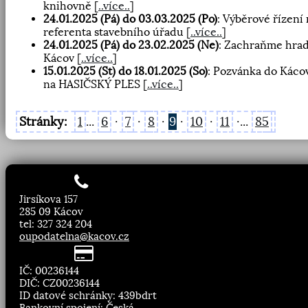
knihovně
[
..více..
]
24.01.2025 (Pá) do 03.03.2025 (Po)
: Výběrové řízení
referenta stavebního úřadu
[
..více..
]
24.01.2025 (Pá) do 23.02.2025 (Ne)
: Zachraňme hra
Kácov
[
..více..
]
15.01.2025 (St) do 18.01.2025 (So)
: Pozvánka do Káco
na HASIČSKÝ PLES
[
..více..
]
Stránky:
1
...
6
·
7
·
8
·
9
·
10
·
11
·...
85
Jirsíkova 157
285 09 Kácov
tel: 327 324 204
oupodatelna@kacov.cz
IČ: 00236144
DIČ: CZ00236144
ID datové schránky: 439bdrt
Bankovní spojení: Česká