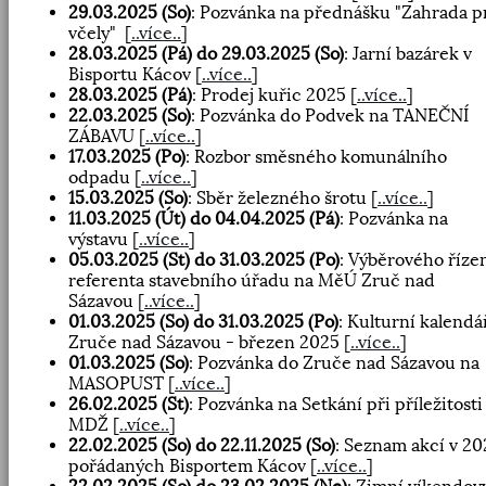
29.03.2025 (So)
: Pozvánka na přednášku "Zahrada p
včely"
[
..více..
]
28.03.2025 (Pá) do 29.03.2025 (So)
: Jarní bazárek v
Bisportu Kácov
[
..více..
]
28.03.2025 (Pá)
: Prodej kuřic 2025
[
..více..
]
22.03.2025 (So)
: Pozvánka do Podvek na TANEČNÍ
ZÁBAVU
[
..více..
]
17.03.2025 (Po)
: Rozbor směsného komunálního
odpadu
[
..více..
]
15.03.2025 (So)
: Sběr železného šrotu
[
..více..
]
11.03.2025 (Út) do 04.04.2025 (Pá)
: Pozvánka na
výstavu
[
..více..
]
05.03.2025 (St) do 31.03.2025 (Po)
: Výběrového říze
referenta stavebního úřadu na MěÚ Zruč nad
Sázavou
[
..více..
]
01.03.2025 (So) do 31.03.2025 (Po)
: Kulturní kalendá
Zruče nad Sázavou - březen 2025
[
..více..
]
01.03.2025 (So)
: Pozvánka do Zruče nad Sázavou na
MASOPUST
[
..více..
]
26.02.2025 (St)
: Pozvánka na Setkání při příležitosti
MDŽ
[
..více..
]
22.02.2025 (So) do 22.11.2025 (So)
: Seznam akcí v 20
pořádaných Bisportem Kácov
[
..více..
]