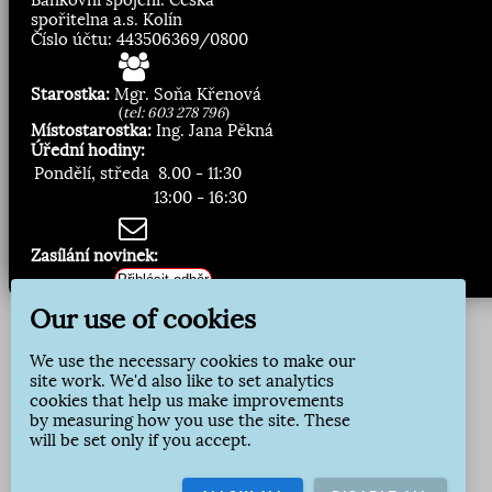
spořitelna a.s. Kolín
Číslo účtu: 443506369/0800
Starostka:
Mgr. Soňa Křenová
(
tel: 603 278 796
)
Místostarostka:
Ing. Jana Pěkná
Úřední hodiny:
Pondělí, středa
8.00 - 11:30
13:00 - 16:30
Zasílání novinek:
Přihlásit odběr
Our use of cookies
We use the necessary cookies to make our
site work. We'd also like to set analytics
cookies that help us make improvements
by measuring how you use the site. These
will be set only if you accept.