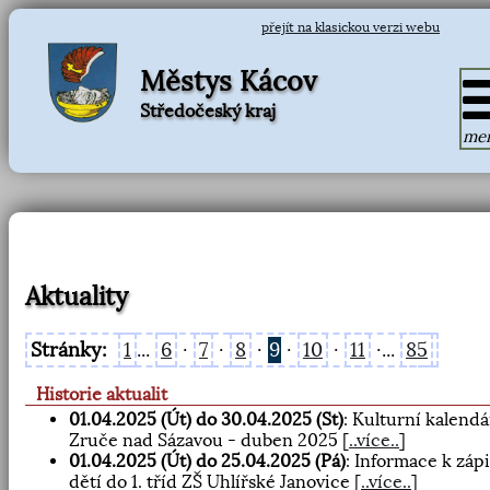
přejít na klasickou verzi webu
Městys Kácov
Středočeský kraj
me
Aktuality
Stránky:
1
...
6
·
7
·
8
·
9
·
10
·
11
·...
85
Historie aktualit
01.04.2025 (Út) do 30.04.2025 (St)
: Kulturní kalendá
Zruče nad Sázavou - duben 2025
[
..více..
]
01.04.2025 (Út) do 25.04.2025 (Pá)
: Informace k záp
dětí do 1. tříd ZŠ Uhlířské Janovice
[
..více..
]