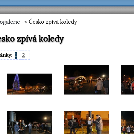
ogalerie
-> Česko zpívá koledy
sko zpívá koledy
ránky:
1
·
2
·