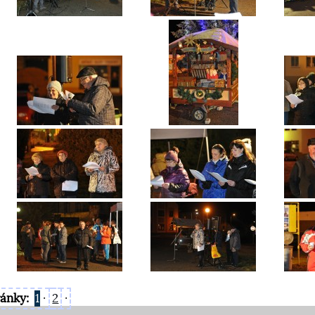
ránky:
1
·
2
·