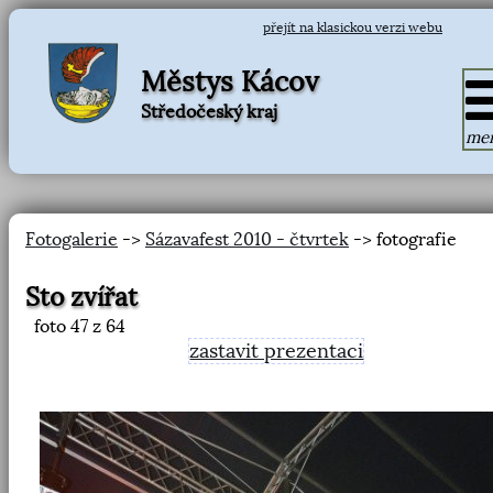
přejít na klasickou verzi webu
Městys Kácov
Středočeský kraj
me
Fotogalerie
->
Sázavafest 2010 - čtvrtek
-> fotografie
Sto zvířat
foto
47
z 64
zastavit prezentaci