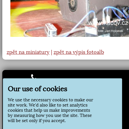
zpět na miniatury
|
zpět na výpis fotoalb
Jirsíkova 157
Our use of cookies
285 09 Kácov
tel: 327 324 204
We use the necessary cookies to make our
oupodatelna@kacov.cz
site work. We'd also like to set analytics
cookies that help us make improvements
IČ: 00236144
by measuring how you use the site. These
DIČ: CZ00236144
will be set only if you accept.
ID datové schránky: 439bdrt