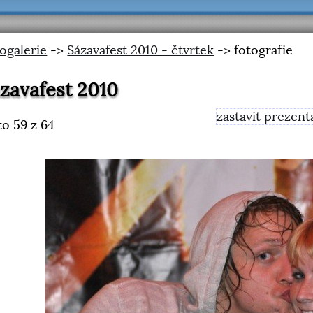
ogalerie
->
Sázavafest 2010 - čtvrtek
-> fotografie
zavafest 2010
zastavit prezent
to
59
z 64