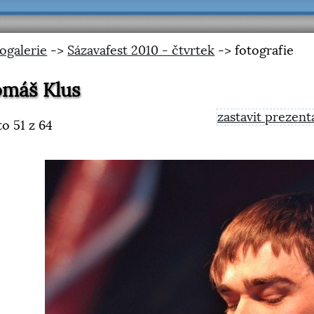
ogalerie
->
Sázavafest 2010 - čtvrtek
-> fotografie
omáš Klus
zastavit prezent
to
51
z 64