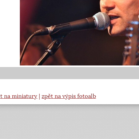
t na miniatury
|
zpět na výpis fotoalb