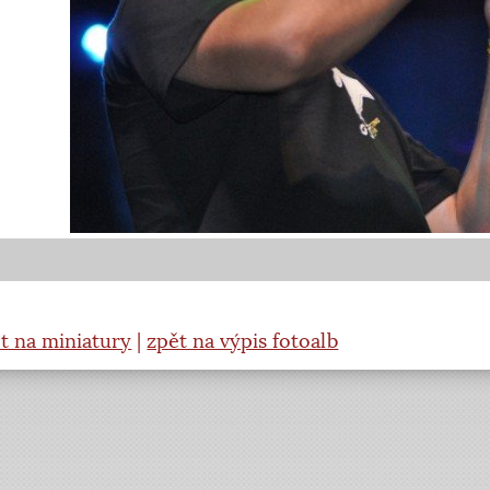
t na miniatury
|
zpět na výpis fotoalb