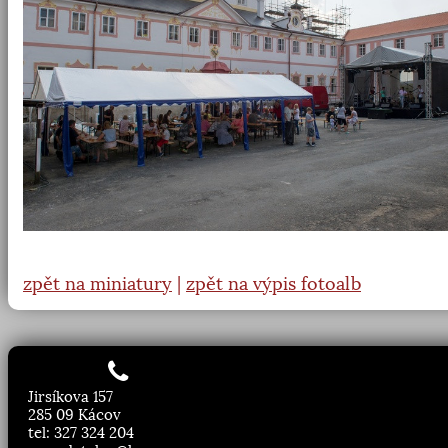
zpět na miniatury
|
zpět na výpis fotoalb
Jirsíkova 157
285 09 Kácov
tel: 327 324 204