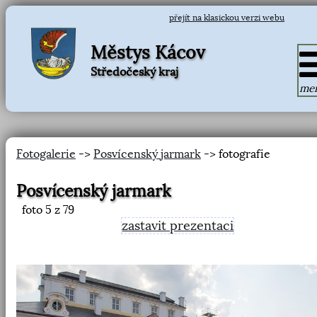
přejít na klasickou verzi webu
Městys Kácov
Středočeský kraj
me
Fotogalerie
->
Posvícenský jarmark
-> fotografie
Posvícenský jarmark
foto
5
z 79
zastavit prezentaci