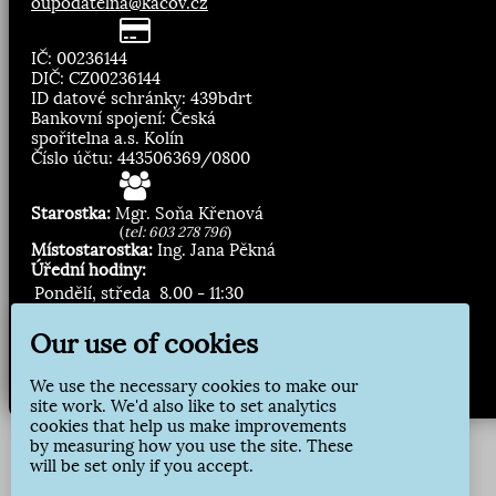
oupodatelna@kacov.cz
IČ: 00236144
DIČ: CZ00236144
ID datové schránky: 439bdrt
Bankovní spojení: Česká
spořitelna a.s. Kolín
Číslo účtu: 443506369/0800
Starostka:
Mgr. Soňa Křenová
(
tel: 603 278 796
)
Místostarostka:
Ing. Jana Pěkná
Úřední hodiny:
Pondělí, středa
8.00 - 11:30
13:00 - 16:30
Our use of cookies
Zasílání novinek:
We use the necessary cookies to make our
Přihlásit odběr
site work. We'd also like to set analytics
cookies that help us make improvements
by measuring how you use the site. These
will be set only if you accept.