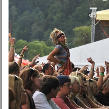
zpět na miniatury
|
zpět na výpis fotoalb
Jirsíkova 157
285 09 Kácov
tel: 327 324 204