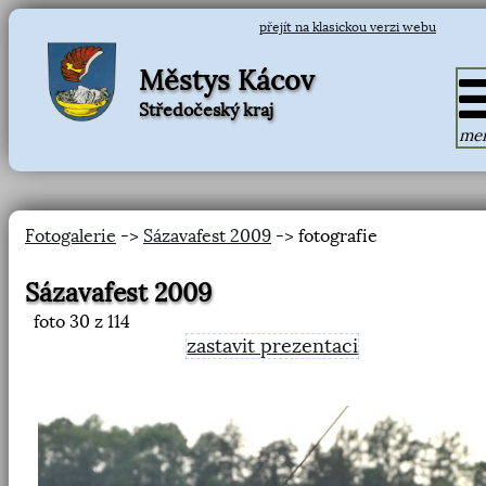
přejít na klasickou verzi webu
Městys Kácov
Středočeský kraj
me
Fotogalerie
->
Sázavafest 2009
-> fotografie
Sázavafest 2009
foto
30
z 114
zastavit prezentaci