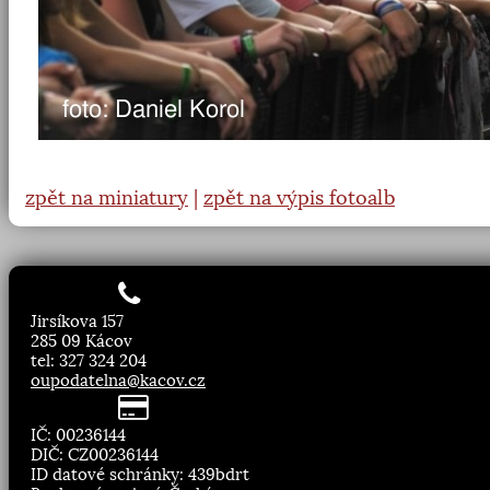
oupodatelna@kacov.cz
IČ: 00236144
DIČ: CZ00236144
ID datové schránky: 439bdrt
Bankovní spojení: Česká
spořitelna a.s. Kolín
Číslo účtu: 443506369/0800
Starostka:
Mgr. Soňa Křenová
(
tel: 603 278 796
)
Místostarostka:
Ing. Jana Pěkná
Úřední hodiny:
Pondělí, středa
8.00 - 11:30
13:00 - 16:30
Zasílání novinek:
Přihlásit odběr