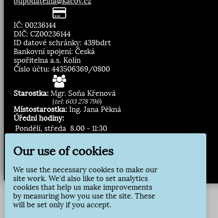
oupodatelna@kacov.cz
IČ: 00236144
DIČ: CZ00236144
ID datové schránky: 439bdrt
Bankovní spojení: Česká
spořitelna a.s. Kolín
Číslo účtu: 443506369/0800
Starostka:
Mgr. Soňa Křenová
(
tel: 603 278 796
)
Místostarostka:
Ing. Jana Pěkná
Úřední hodiny:
Pondělí, středa
8.00 - 11:30
13:00 - 16:30
Our use of cookies
Zasílání novinek:
We use the necessary cookies to make our
Přihlásit odběr
site work. We'd also like to set analytics
cookies that help us make improvements
by measuring how you use the site. These
will be set only if you accept.