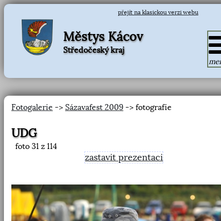
přejít na klasickou verzi webu
Městys Kácov
Středočeský kraj
me
Fotogalerie
->
Sázavafest 2009
-> fotografie
UDG
foto
31
z 114
zastavit prezentaci