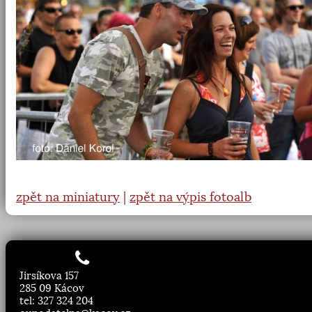
zpět na miniatury
|
zpět na výpis fotoalb
Jirsíkova 157
285 09 Kácov
tel: 327 324 204