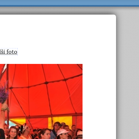
lší foto
>