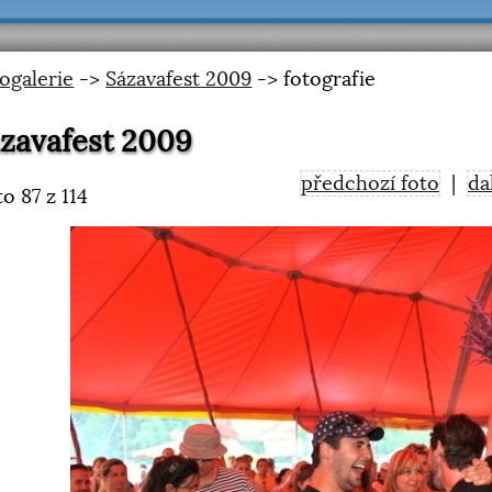
ogalerie
->
Sázavafest 2009
-> fotografie
zavafest 2009
předchozí foto
|
da
to
87
z 114
<