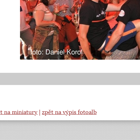
t na miniatury
|
zpět na výpis fotoalb