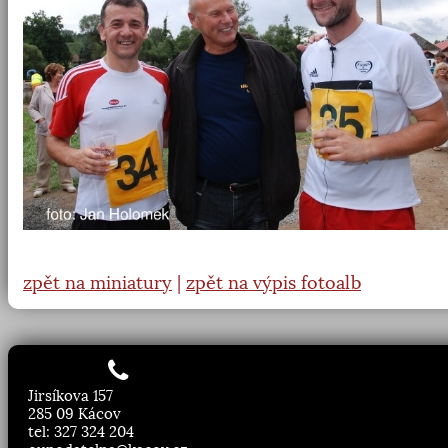
zpět na miniatury
|
zpět na výpis fotoalb
Jirsíkova 157
285 09 Kácov
tel: 327 324 204