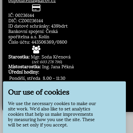
oupodatelna@kacov.cz
IČ: 00236144
DIČ: CZ00236144
ID datové schránky: 439bdrt
Bankovní spojení: Česká
spořitelna a.s. Kolín
Číslo účtu: 443506369/0800
Starostka:
Mgr. Soňa Křenová
(
tel: 603 278 796
)
Místostarostka:
Ing. Jana Pěkná
Úřední hodiny:
Pondělí, středa
8.00 - 11:30
13:00 - 16:30
Our use of cookies
Zasílání novinek:
We use the necessary cookies to make our
Přihlásit odběr
site work. We'd also like to set analytics
cookies that help us make improvements
by measuring how you use the site. These
will be set only if you accept.