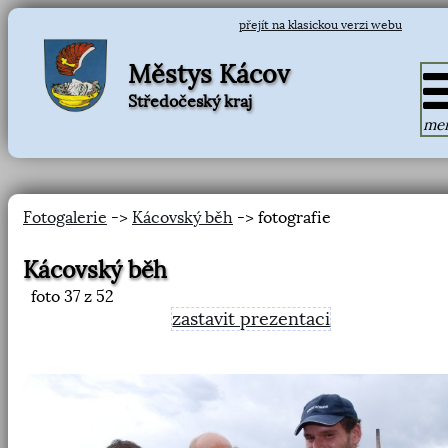
přejít na klasickou verzi webu
Městys Kácov
Středočeský kraj
me
Fotogalerie
->
Kácovský běh
-> fotografie
Kácovský běh
foto
37
z 52
zastavit prezentaci