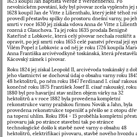
1623 koupil Jan Baptista Werde z Werdenberku. Po
nevolnickém povstání, kdy byl pivovar zcela vypleněn jej
1628 koupil Jan de Vitte z Lilienthalu, který ještě téhož r
provedl přestavbu spilky do prostoru dnešní varny, po je
smrti v roce 1630 jej získala vdova Anna de Vitte z Lilient
rozená z Glauchova. Ta jej roku 1635 prodala Benigně
Kateřině z Lobkovic, která celý pivovar nechala rozšířit a
opravit, po její smrti roku 1653 celé panství převzal její sy
Vilém Popel z Lobkovic a od něj je roku 1726 koupila Mari
Anna Františka arcivévodkyně toskánská, která přestavěl
Kácovský zámek i pivovar.
Roku 1824 jej získal Leopold II, arcivévoda toskánský z do
jeho vlastnictví se dochoval údaj o obsahu varny roku 184
48 hektolitrů, po něm roku 1847 Ferdinand I. císař rakous
konečně roku 1875 František Josef II. císař rakouský, roku
1880 byl pro havarijní stav snížen objem várky na 32
hektolitrů a v roce 1882 byla provedena kompletní
rekonstrukce varny pražskou firmou Novák a Jahn, byla
provedena rekonstrukce topenišť a přešlo se z otopu dř
na topení uhlím. Roku 1914 - 15 proběhla kompletní přest
pivovaru jak po stránce stavební tak po stránce
technologické došlo k stavbě nové varny o obsahu 48
hektolitrů, elektrifikaci pivovaru, stavbě nového hvozdu 