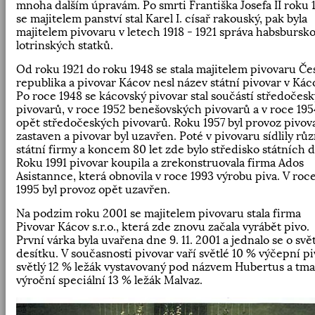
mnoha dalším úpravám. Po smrti Františka Josefa II roku 
se majitelem panství stal Karel I. císař rakouský, pak byla
majitelem pivovaru v letech 1918 - 1921 správa habsbursk
lotrinských statků.
Od roku 1921 do roku 1948 se stala majitelem pivovaru Če
republika a pivovar Kácov nesl název státní pivovar v Kác
Po roce 1948 se kácovský pivovar stal součástí středočes
pivovarů, v roce 1952 benešovských pivovarů a v roce 195
opět středočeských pivovarů. Roku 1957 byl provoz pivov
zastaven a pivovar byl uzavřen. Poté v pivovaru sídlily rů
státní firmy a koncem 80 let zde bylo středisko státních d
Roku 1991 pivovar koupila a zrekonstruovala firma Ados
Asistannce, která obnovila v roce 1993 výrobu piva. V roc
1995 byl provoz opět uzavřen.
Na podzim roku 2001 se majitelem pivovaru stala firma
Pivovar Kácov s.r.o., která zde znovu začala vyrábět pivo.
První várka byla uvařena dne 9. 11. 2001 a jednalo se o svě
desítku. V současnosti pivovar vaří světlé 10 % výčepní pi
světlý 12 % ležák vystavovaný pod názvem Hubertus a tm
výroční speciální 13 % ležák Malvaz.