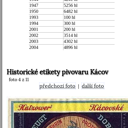
1947
5256 hl
1950
6482 hl
1993
100 hl
1994
300 hl
2001
200 hl
2002
3514 hl
2003
4302 hl
2004
4896 hl
Historické etikety pivovaru Kácov
foto
4
z 11
předchozí foto
další foto
|