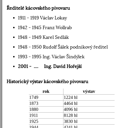
Ředitelé kácovského pivovaru
1911 - 1919 Václav Lokay
1942 - 1945 Franz Wollrab
1948 - 1949 Karel Sedlák
1948 - 1950 Rudolf Šálek podnikový ředitel
1993 - 1995 Ing. Václav Šindýlek
2001 - .... Ing. David Hořejší
Historický výstav kácovského pivovaru
rok
výstav
1749
1224 hl
1873
4464 hl
1880
4096 hl
1911
8128 hl
1925
3830 hl
1944
4241 hl