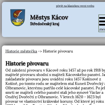
přejít na klasickou verzi webu
Městys Kácov
Středočeský kraj
me
Historie městečka
-> Historie pivovaru
Historie pivovaru
Od založení pivovaru v Kácově roku 1457 až po rok 1918 by
majitelé pivovaru shodní s majiteli Kácovského panství. J
zakladatele pivovaru jsou uváděni roku 1457 Košínové z
Košíně, po tomto rodu se majitelem stal Kuneš Dvořecký 
Olbramovic, kterému patřilo celé kácovské panství. Po je
smrti se majiteli celého panství stali jeho synové Václav a
Ondřej Dvořečtí z Olbramovic. V letech 1620 - 1623 byl
pivovar ve vlastnictví královské koruny. Od které jej roku