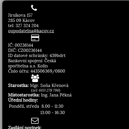
Jirsíkova 157
285 09 Kácov
tel: 327 324 204
oupodatelna@kacov.cz
IČ: 00236144
DIČ: CZ00236144
ID datové schránky: 439bdrt
Bankovní spojení: Česká
spořitelna a.s. Kolín
Číslo účtu: 443506369/0800
Starostka:
Mgr. Soňa Křenová
(
tel: 603 278 796
)
Místostarostka:
Ing. Jana Pěkná
Úřední hodiny:
Pondělí, středa
8.00 - 11:30
13:00 - 16:30
Zasílání novinek: