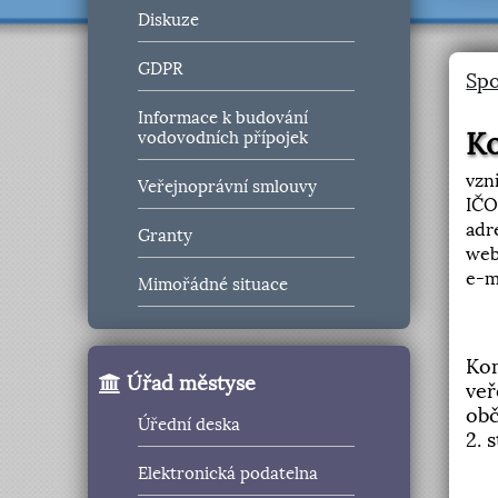
Diskuze
GDPR
Spo
Informace k budování
Ko
vodovodních přípojek
vzni
Veřejnoprávní smlouvy
IČO
adr
Granty
we
e-m
Mimořádné situace
Kom
Úřad městyse
veř
obč
Úřední deska
2. 
Elektronická podatelna