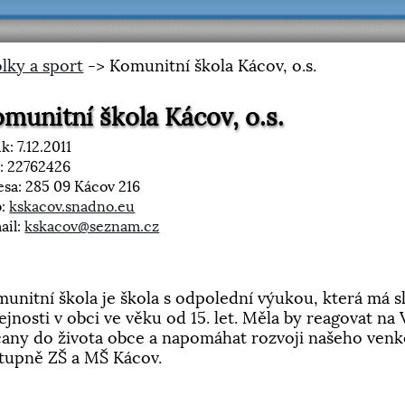
lky a sport
-> Komunitní škola Kácov, o.s.
munitní škola Kácov, o.s.
k: 7.12.2011
: 22762426
esa: 285 09 Kácov 216
b:
kskacov.snadno.eu
ail:
kskacov@seznam.cz
unitní škola je škola s odpolední výukou, která má s
ejnosti v obci ve věku od 15. let. Měla by reagovat n
any do života obce a napomáhat rozvoji našeho ven
stupně ZŠ a MŠ Kácov.