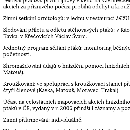
Festival ptactva: první říjnový víkend na Vavřineck
akcích za příznivého počasí probíhá odchyt a krouž
Zimní setkání ornitologů: v lednu v restauraci â€ž
Sledování příletu a odletu stěhovavých ptáků: v Ká
Kavka, v Křečovicích Václav Švarc.
Jednotný program sčítání ptáků: monitoring běžných
početnosti.
Shromažďování údajů o hnízdění pomocí hnízdních k
Matouš).
Kroužkování: ve spolupráci s kroužkovací stanicí p
čtyři členové (Kavka, Matouš, Moravec, Trakal).
Účast na celostátních mapovacích akcích hnízdního 
ptáků v ČR, vydaný v r. 2006 přináší i záznamy a po
Zimní přikrmování: individuálně.