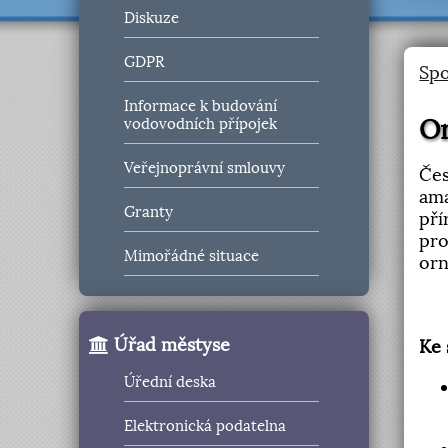
Diskuze
GDPR
Spo
Informace k budování
Or
vodovodních přípojek
Veřejnoprávní smlouvy
Čes
ama
Granty
pří
pro
Mimořádné situace
orn
Úřad městyse
Ke 
Úřední deska
Elektronická podatelna