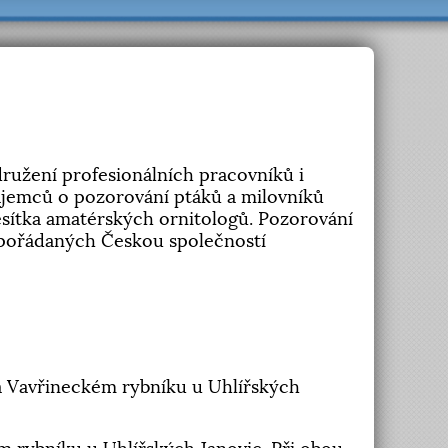
ružení profesionálních pracovníků i
ájemců o pozorování ptáků a milovníků
esítka amatérských ornitologů. Pozorování
í pořádaných Českou společností
na Vavřineckém rybníku u Uhlířských