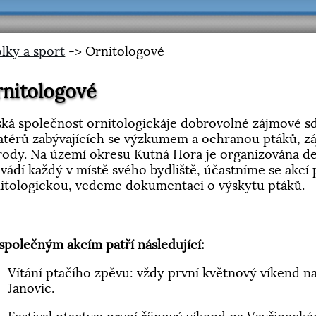
lky a sport
-> Ornitologové
nitologové
ká společnost ornitologickáje dobrovolné zájmové sd
térů zabývajících se výzkumem a ochranou ptáků, z
rody. Na území okresu Kutná Hora je organizována d
vádí každý v místě svého bydliště, účastníme se akc
itologickou, vedeme dokumentaci o výskytu ptáků.
společným akcím patří následující:
Vítání ptačího zpěvu: vždy první květnový víkend 
Janovic.