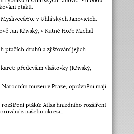
ém rybníku u Uhlířských Janovic. Při obou
kování ptáků.
U Myslivceâ€œ v Uhlířských Janovicích.
cově Jan Křivský, v Kutné Hoře Michal
 ptačích druhů a zjišťování jejich
aret: především vlaštovky (Křivský,
ři Národním muzeu v Praze, oprávnění mají
rozšíření ptáků: Atlas hnízdního rozšíření
zorování z našeho okresu.