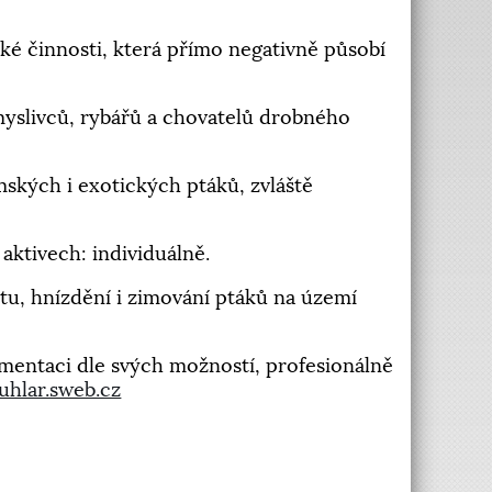
ské činnosti, která přímo negativně působí
yslivců, rybářů a chovatelů drobného
kých i exotických ptáků, zvláště
aktivech: individuálně.
u, hnízdění i zimování ptáků na území
umentaci dle svých možností, profesionálně
uhlar.sweb.cz