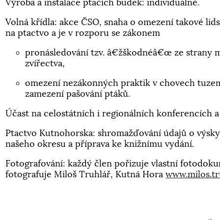
Výroba a instalace ptačích budek: individuálně.
Volná křídla: akce ČSO, snaha o omezení takové lid
na ptactvo a je v rozporu se zákonem
pronásledování tzv. â€žškodnéâ€œ ze strany m
zvířectva,
omezení nezákonných praktik v chovech tuzems
zamezení pašování ptáků.
Účast na celostátních i regionálních konferencích a 
Ptactvo Kutnohorska: shromažďování údajů o výskyt
našeho okresu a příprava ke knižnímu vydání.
Fotografování: každý člen pořizuje vlastní fotodok
fotografuje Miloš Truhlář, Kutná Hora
www.milos.tr