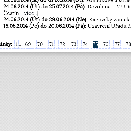
25.06.2014 (St) do 01.07.2014 (Út)
: Pohádkové a stra
24.06.2014 (Út) do 25.07.2014 (Pá)
: Dovolená - MUDr.
Čestín
[
..více..
]
24.06.2014 (Út) do 29.06.2014 (Ne)
: Kácovský zámek
16.06.2014 (Po) do 20.06.2014 (Pá)
: Uzavření Úřadu 
ránky:
1
...
69
·
70
·
71
·
72
·
73
·
74
·
75
·
76
·
77
·
7