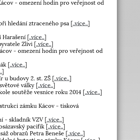
Kácov - omezení hodin pro veřejnost od
při hledání ztraceného psa
[
..více..
]
í Harašení
[
..více..
]
yvatele Zlivi
[
..více..
]
ácov - omezení hodin pro veřejnost od
ták
[
..více..
]
..
]
ír u budovy 2. st. ZŠ
[
..více..
]
 světové války
[
..více..
]
 kole soutěže vesnice roku 2014
[
..více..
]
strukci zámku Kácov - tisková
ní - skladník VZV
[
..více..
]
Posázavský pacifik
[
..více..
]
isáž obrazů Petra Beneše
[
..více..
]