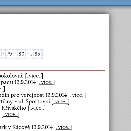
8
·
79
·
80
·...
85
 sokolovně
[
..více..
]
padu 13.9.2014
[
..více..
]
..
]
din pro veřejnost 12.9.2014
[
..více..
]
třiny - ul. Sportovní
[
..více..
]
 Křivského
[
..více..
]
y
[
..více..
]
ark v Kácově 13.9.2014
[
..více..
]