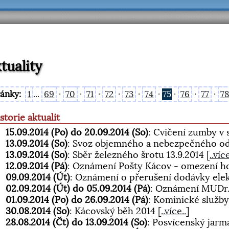
tuality
ránky:
1
...
69
·
70
·
71
·
72
·
73
·
74
·
75
·
76
·
77
·
7
storie aktualit
15.09.2014 (Po) do 20.09.2014 (So)
: Cvičení zumby v
13.09.2014 (So)
: Svoz objemného a nebezpečného od
13.09.2014 (So)
: Sběr železného šrotu 13.9.2014
[
..více
12.09.2014 (Pá)
: Oznámení Pošty Kácov - omezení ho
09.09.2014 (Út)
: Oznámení o přerušení dodávky elek
02.09.2014 (Út) do 05.09.2014 (Pá)
: Oznámení MUDr.
01.09.2014 (Po) do 26.09.2014 (Pá)
: Kominické služb
30.08.2014 (So)
: Kácovský běh 2014
[
..více..
]
28.08.2014 (Čt) do 13.09.2014 (So)
: Posvícenský jarm