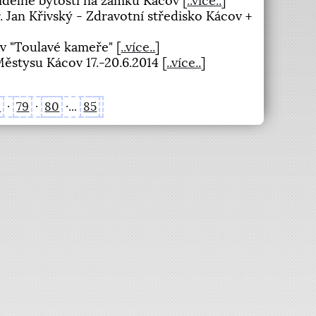
šidelné bytosti na zámku Kácov
[
..více..
]
 Jan Křivský - Zdravotní středisko Kácov +
 v "Toulavé kameře"
[
..více..
]
Městysu Kácov 17.-20.6.2014
[
..více..
]
8
·
79
·
80
·...
85