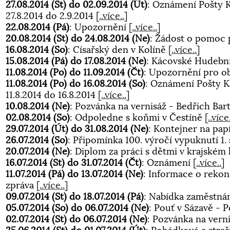
27.08.2014 (St) do 02.09.2014 (Út)
: Oznámení Pošty 
27.8.2014 do 2.9.2014
[
..více..
]
22.08.2014 (Pá)
: Upozornění
[
..více..
]
20.08.2014 (St) do 24.08.2014 (Ne)
: Žádost o pomoc 
16.08.2014 (So)
: Císařský den v Kolíně
[
..více..
]
15.08.2014 (Pá) do 17.08.2014 (Ne)
: Kácovské Hudebn
11.08.2014 (Po) do 11.09.2014 (Čt)
: Upozornění pro ob
11.08.2014 (Po) do 16.08.2014 (So)
: Oznámení Pošty K
11.8.2014 do 16.8.2014
[
..více..
]
10.08.2014 (Ne)
: Pozvánka na vernisáž - Bedřich Bar
02.08.2014 (So)
: Odpoledne s koňmi v Čestíně
[
..více
29.07.2014 (Út) do 31.08.2014 (Ne)
: Kontejner na pap
26.07.2014 (So)
: Připomínka 100. výročí vypuknutí 1.
20.07.2014 (Ne)
: Diplom za práci s dětmi v krajském
16.07.2014 (St) do 31.07.2014 (Čt)
: Oznámení
[
..více..
]
11.07.2014 (Pá) do 13.07.2014 (Ne)
: Informace o rekon
zpráva
[
..více..
]
09.07.2014 (St) do 18.07.2014 (Pá)
: Nabídka zaměstná
05.07.2014 (So) do 06.07.2014 (Ne)
: Pouť v Sázavě - 
02.07.2014 (St) do 06.07.2014 (Ne)
: Pozvánka na vern