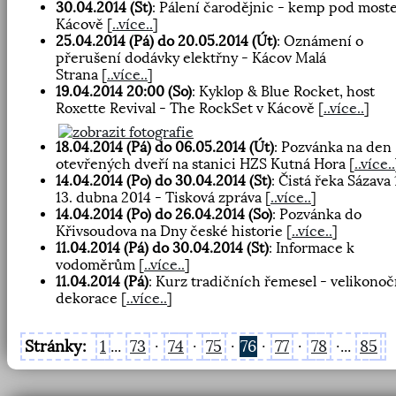
30.04.2014 (St)
: Pálení čarodějnic - kemp pod most
Kácově
[
..více..
]
25.04.2014 (Pá) do 20.05.2014 (Út)
: Oznámení o
přerušení dodávky elektřny - Kácov Malá
Strana
[
..více..
]
19.04.2014 20:00 (So)
: Kyklop & Blue Rocket, host
Roxette Revival - The RockSet v Kácově
[
..více..
]
18.04.2014 (Pá) do 06.05.2014 (Út)
: Pozvánka na den
otevřených dveří na stanici HZS Kutná Hora
[
..více..
14.04.2014 (Po) do 30.04.2014 (St)
: Čistá řeka Sázava 1
13. dubna 2014 - Tisková zpráva
[
..více..
]
14.04.2014 (Po) do 26.04.2014 (So)
: Pozvánka do
Křivsoudova na Dny české historie
[
..více..
]
11.04.2014 (Pá) do 30.04.2014 (St)
: Informace k
vodoměrům
[
..více..
]
11.04.2014 (Pá)
: Kurz tradičních řemesel - velikonoč
dekorace
[
..více..
]
Stránky:
1
...
73
·
74
·
75
·
76
·
77
·
78
·...
85