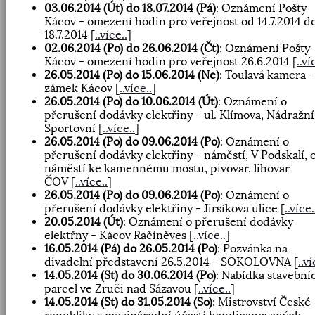
03.06.2014 (Út) do 18.07.2014 (Pá)
: Oznámení Pošty
Kácov - omezení hodin pro veřejnost od 14.7.2014 d
18.7.2014
[
..více..
]
02.06.2014 (Po) do 26.06.2014 (Čt)
: Oznámení Pošty
Kácov - omezení hodin pro veřejnost 26.6.2014
[
..ví
26.05.2014 (Po) do 15.06.2014 (Ne)
: Toulavá kamera -
zámek Kácov
[
..více..
]
26.05.2014 (Po) do 10.06.2014 (Út)
: Oznámení o
přerušení dodávky elektřiny - ul. Klímova, Nádražní
Sportovní
[
..více..
]
26.05.2014 (Po) do 09.06.2014 (Po)
: Oznámení o
přerušení dodávky elektřiny - náměstí, V Podskalí, 
náměstí ke kamennému mostu, pivovar, lihovar
ČOV
[
..více..
]
26.05.2014 (Po) do 09.06.2014 (Po)
: Oznámení o
přerušení dodávky elektřiny - Jirsíkova ulice
[
..více.
20.05.2014 (Út)
: Oznámení o přerušení dodávky
elektřny - Kácov Račíněves
[
..více..
]
16.05.2014 (Pá) do 26.05.2014 (Po)
: Pozvánka na
divadelní představení 26.5.2014 - SOKOLOVNA
[
..ví
14.05.2014 (St) do 30.06.2014 (Po)
: Nabídka stavební
parcel ve Zruči nad Sázavou
[
..více..
]
14.05.2014 (St) do 31.05.2014 (So)
: Mistrovství České