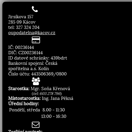
Jirsíkova 157
285 09 Kácov
tel: 327 324 204
oupodatelna@kacov.cz
IČ: 00236144
DIČ: CZ00236144
ID datové schránky: 439bdrt
Bankovní spojení: Česká
spořitelna a.s. Kolín
Číslo účtu: 443506369/0800
Starostka:
Mgr. Soňa Křenová
(
tel: 603 278 796
)
Místostarostka:
Ing. Jana Pěkná
Úřední hodiny:
Pondělí, středa
8.00 - 11:30
13:00 - 16:30
Zasílání novinek: