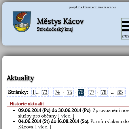
přejít na klasickou verzi webu
Městys Kácov
Středočeský kraj
me
Aktuality
Stránky:
1
...
73
·
74
·
75
·
76
·
77
·
78
·...
85
Historie aktualit
09.06.2014 (Po) do 30.06.2014 (Po)
: Zprovoznění no
služby pro občany
[
..více..
]
04.06.2014 (St) do 16.08.2014 (So)
: Parním vlakem do
Kácova
[
..více..
]