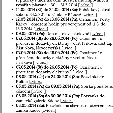
republiky s mezinárodní účastí handicapovaných
rybářů v plavané - 30. - 31.5.2014
[
..více..
]
14.05.2014 (St) do 24.05.2014 (So)
: Pohádkový okruh 
sobotu 24.5.2014 u zámku v Kácově
[
..více..
]
12.05.2014 (Po) do 13.06.2014 (Pá)
: Oznámení Pošty
Kácov - omezení hodin pro veřejnost od 11.6. do
13.6.2014
[
..více..
]
09.05.2014 (Pá)
: Den matek v sokolovně
[
..více..
]
07.05.2014 (St) do 26.05.2014 (Po)
: Oznámení o
přerušení dodávky elektřiny - část Písková, část Lip
část Nová, Novočtvrťská
[
..více..
]
07.05.2014 (St) do 26.05.2014 (Po)
: Oznámení o
přerušení dodávky elektřiny - vrchní část ul.
Jirsíkova
[
..více..
]
07.05.2014 (St) do 26.05.2014 (Po)
: Oznámení o
přerušení dodávky elektřiny I
[
..více..
]
06.05.2014 (Út) do 24.05.2014 (So)
: Pozvánka do
Kolína
[
..více..
]
05.05.2014 (Po) do 09.05.2014 (Pá)
: Sbírka použitéh
ošacení
[
..více..
]
03.05.2014 (So) do 30.06.2014 (Po)
: Pozvánka do
zámecké galerie Kácov
[
..více..
]
03.05.2014 (So)
: Pozvánka na slavnostní otevření se
zámku Kácov
[
..více..
]