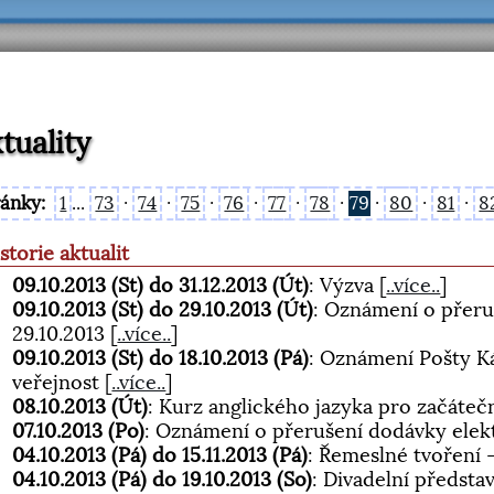
tuality
ránky:
1
...
73
·
74
·
75
·
76
·
77
·
78
·
79
·
80
·
81
·
8
storie aktualit
09.10.2013 (St) do 31.12.2013 (Út)
: Výzva
[
..více..
]
09.10.2013 (St) do 29.10.2013 (Út)
: Oznámení o přeru
29.10.2013
[
..více..
]
09.10.2013 (St) do 18.10.2013 (Pá)
: Oznámení Pošty K
veřejnost
[
..více..
]
08.10.2013 (Út)
: Kurz anglického jazyka pro začáte
07.10.2013 (Po)
: Oznámení o přerušení dodávky elekt
04.10.2013 (Pá) do 15.11.2013 (Pá)
: Řemeslné tvoření 
04.10.2013 (Pá) do 19.10.2013 (So)
: Divadelní předsta