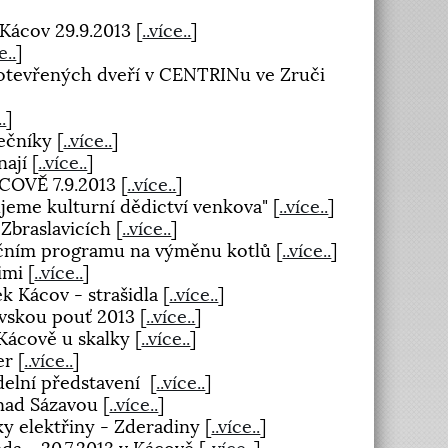
 Kácov 29.9.2013
[
..více..
]
e..
]
 otevřených dveří v CENTRINu ve Zruči
..
]
tečníky
[
..více..
]
nají
[
..více..
]
COVĚ 7.9.2013
[
..více..
]
ujeme kulturní dědictví venkova"
[
..více..
]
 Zbraslavicích
[
..více..
]
ačním programu na výměnu kotlů
[
..více..
]
šimi
[
..více..
]
k Kácov - strašidla
[
..více..
]
ovskou pouť 2013
[
..více..
]
 Kácově u skalky
[
..více..
]
čer
[
..více..
]
adelní představení
[
..více..
]
 nad Sázavou
[
..více..
]
ky elektřiny - Zderadiny
[
..více..
]