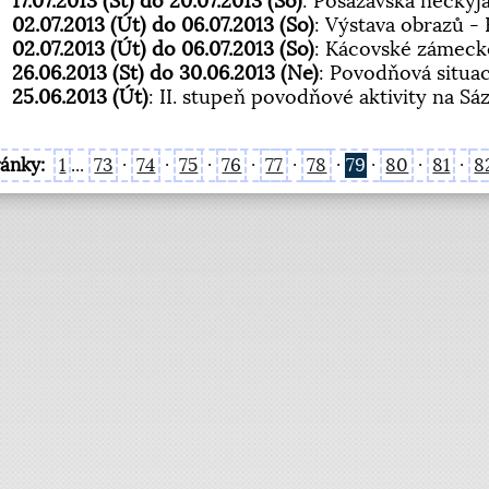
17.07.2013 (St) do 20.07.2013 (So)
: Posázavská neckyj
02.07.2013 (Út) do 06.07.2013 (So)
: Výstava obrazů -
02.07.2013 (Út) do 06.07.2013 (So)
: Kácovské zámeck
26.06.2013 (St) do 30.06.2013 (Ne)
: Povodňová situ
25.06.2013 (Út)
: II. stupeň povodňové aktivity na S
ránky:
1
...
73
·
74
·
75
·
76
·
77
·
78
·
79
·
80
·
81
·
8