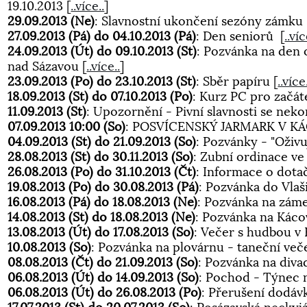
19.10.2013
[
..více..
]
29.09.2013 (Ne)
: Slavnostní ukončení sezóny zámku
27.09.2013 (Pá) do 04.10.2013 (Pá)
: Den seniorů
[
..víc
24.09.2013 (Út) do 09.10.2013 (St)
: Pozvánka na den
nad Sázavou
[
..více..
]
23.09.2013 (Po) do 23.10.2013 (St)
: Sběr papíru
[
..více
18.09.2013 (St) do 07.10.2013 (Po)
: Kurz PC pro začá
11.09.2013 (St)
: Upozornění - Pivní slavnosti se neko
07.09.2013 10:00 (So)
: POSVÍCENSKÝ JARMARK V KÁ
04.09.2013 (St) do 21.09.2013 (So)
: Pozvánky - "Oživ
28.08.2013 (St) do 30.11.2013 (So)
: Zubní ordinace ve
26.08.2013 (Po) do 31.10.2013 (Čt)
: Informace o dot
19.08.2013 (Po) do 30.08.2013 (Pá)
: Pozvánka do Vla
16.08.2013 (Pá) do 18.08.2013 (Ne)
: Pozvánka na záme
14.08.2013 (St) do 18.08.2013 (Ne)
: Pozvánka na Kác
13.08.2013 (Út) do 17.08.2013 (So)
: Večer s hudbou v
10.08.2013 (So)
: Pozvánka na plovárnu - taneční ve
08.08.2013 (Čt) do 21.09.2013 (So)
: Pozvánka na div
06.08.2013 (Út) do 14.09.2013 (So)
: Pochod - Týnec
06.08.2013 (Út) do 26.08.2013 (Po)
: Přerušení dodáv