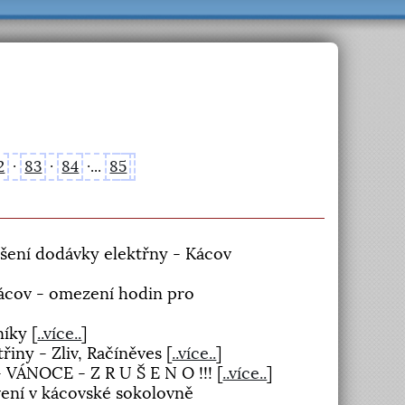
2
·
83
·
84
·...
85
šení dodávky elektřny - Kácov
ácov - omezení hodin pro
čníky
[
..více..
]
řiny - Zliv, Račíněves
[
..více..
]
- VÁNOCE - Z R U Š E N O !!!
[
..více..
]
vení v kácovské sokolovně