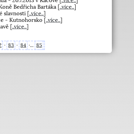
áda - 20.7.2013 v Kácově
[
..více..
]
 Koně Bedřicha Bartáka
[
..více..
]
é slavnosti
[
..více..
]
ace - Kutnohorsko
[
..více..
]
ázavě
[
..více..
]
2
·
83
·
84
·...
85