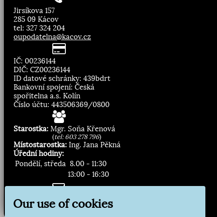
Jirsíkova 157
285 09 Kácov
tel: 327 324 204
oupodatelna@kacov.cz
IČ: 00236144
DIČ: CZ00236144
ID datové schránky: 439bdrt
Bankovní spojení: Česká
spořitelna a.s. Kolín
Číslo účtu: 443506369/0800
Starostka:
Mgr. Soňa Křenová
(
tel: 603 278 796
)
Místostarostka:
Ing. Jana Pěkná
Úřední hodiny:
Pondělí, středa
8.00 - 11:30
13:00 - 16:30
Zasílání novinek:
Our use of cookies
Přihlásit odběr