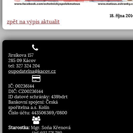
18. října 201
zpět na výpis aktualit
Jirsíkova 157
285 09 Kácov
tel: 327 324 204
oupodatelna@kacov.cz
IČ: 00236144
DIČ: CZ00236144
ID datové schránky: 439bdrt
Bankovní spojení: Česká
spořitelna a.s. Kolín
Číslo účtu: 443506369/0800
Starostka:
Mgr. Soňa Křenová
(
tel: 603 278 796
)