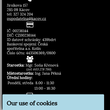
Jirsíkova 157
285 09 Kácov
tel: 327 324 204
oupodatelna@kacov.cz
IČ: 00236144
DIČ: CZ00236144
ID datové schránky: 439bdrt
Bankovní spojení: Česká
spořitelna a.s. Kolín
Číslo účtu: 443506369/0800
Starostka:
Mgr. Soňa Křenová
(
tel: 603 278 796
)
Místostarostka:
Ing. Jana Pěkná
Úřední hodiny:
Pondělí, středa
8.00 - 11:30
13:00 - 16:30
Zasílání novinek:
Our use of cookies
Přihlásit odběr