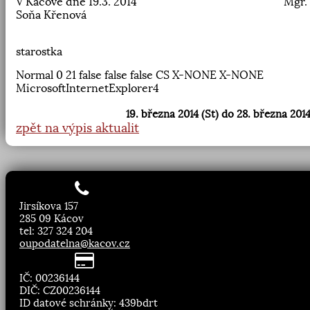
V Kácově dne 19.3. 2014
Mgr.
Soňa Křenová
starostka
Normal
0
21
false
false
false
CS
X-NONE
X-NONE
MicrosoftInternetExplorer4
19. března 2014 (St) do 28. března 2014
zpět na výpis aktualit
Jirsíkova 157
285 09 Kácov
tel: 327 324 204
oupodatelna@kacov.cz
IČ: 00236144
DIČ: CZ00236144
ID datové schránky: 439bdrt