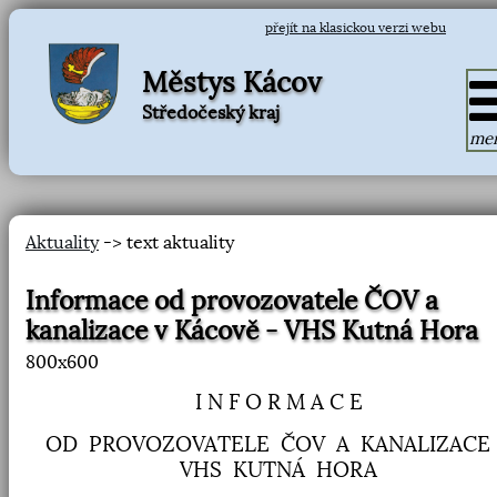
přejít na klasickou verzi webu
Městys Kácov
Středočeský kraj
me
Aktuality
-> text aktuality
Informace od provozovatele ČOV a
kanalizace v Kácově - VHS Kutná Hora
800x600
I N F O R M A C E
OD
PROVOZOVATELE
ČOV
A
KANALIZACE
VHS
KUTNÁ
HORA