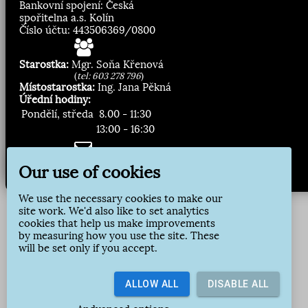
Bankovní spojení: Česká
spořitelna a.s. Kolín
Číslo účtu: 443506369/0800
Starostka:
Mgr. Soňa Křenová
(
tel: 603 278 796
)
Místostarostka:
Ing. Jana Pěkná
Úřední hodiny:
Pondělí, středa
8.00 - 11:30
13:00 - 16:30
Zasílání novinek:
Our use of cookies
Přihlásit odběr
We use the necessary cookies to make our
site work. We'd also like to set analytics
cookies that help us make improvements
by measuring how you use the site. These
will be set only if you accept.
ALLOW ALL
DISABLE ALL