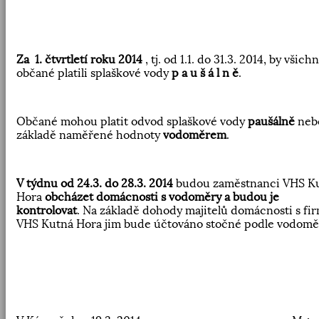
Za
1. čtvrtletí roku 2014
, tj. od 1.1. do 31.3. 2014, by všichn
občané platili splaškové vody
p a u š á l n ě
.
Občané mohou platit odvod splaškové vody
paušálně
neb
základě naměřené hodnoty
vodoměrem
.
V týdnu od 24.3. do 28.3. 2014
budou zaměstnanci VHS K
Hora
obcházet domácnosti
s vodoměry a budou je
kontrolovat
. Na základě dohody majitelů domácnosti s fi
VHS Kutná Hora jim bude účtováno stočné podle vodomě