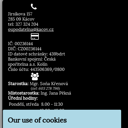
Jirsíkova 157
285 09 Kácov
tel: 327 324 204
oupodatelna@kacov.cz
IČ: 00236144
DIČ: CZ00236144
ID datové schránky: 439bdrt
Bankovní spojení: Česká
spořitelna a.s. Kolín
Číslo účtu: 443506369/0800
Starostka:
Mgr. Soňa Křenová
(
tel: 603 278 796
)
Místostarostka:
Ing. Jana Pěkná
Úřední hodiny:
Pondělí, středa
8.00 - 11:30
13:00 - 16:30
Our use of cookies
Zasílání novinek: