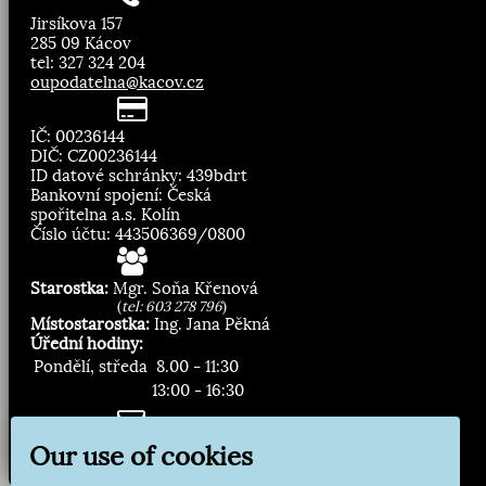
Jirsíkova 157
285 09 Kácov
tel: 327 324 204
oupodatelna@kacov.cz
IČ: 00236144
DIČ: CZ00236144
ID datové schránky: 439bdrt
Bankovní spojení: Česká
spořitelna a.s. Kolín
Číslo účtu: 443506369/0800
Starostka:
Mgr. Soňa Křenová
(
tel: 603 278 796
)
Místostarostka:
Ing. Jana Pěkná
Úřední hodiny:
Pondělí, středa
8.00 - 11:30
13:00 - 16:30
Zasílání novinek:
Our use of cookies
Přihlásit odběr