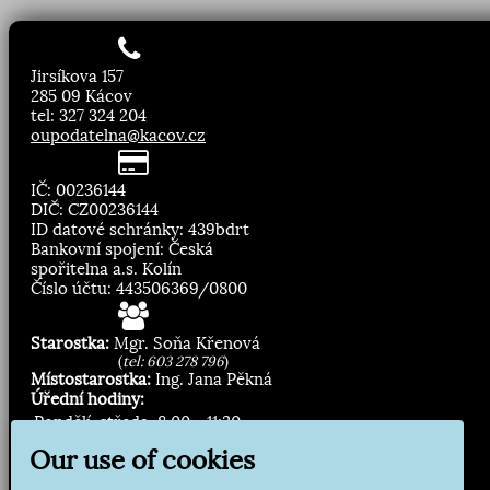
Jirsíkova 157
285 09 Kácov
tel: 327 324 204
oupodatelna@kacov.cz
IČ: 00236144
DIČ: CZ00236144
ID datové schránky: 439bdrt
Bankovní spojení: Česká
spořitelna a.s. Kolín
Číslo účtu: 443506369/0800
Starostka:
Mgr. Soňa Křenová
(
tel: 603 278 796
)
Místostarostka:
Ing. Jana Pěkná
Úřední hodiny:
Pondělí, středa
8.00 - 11:30
13:00 - 16:30
Our use of cookies