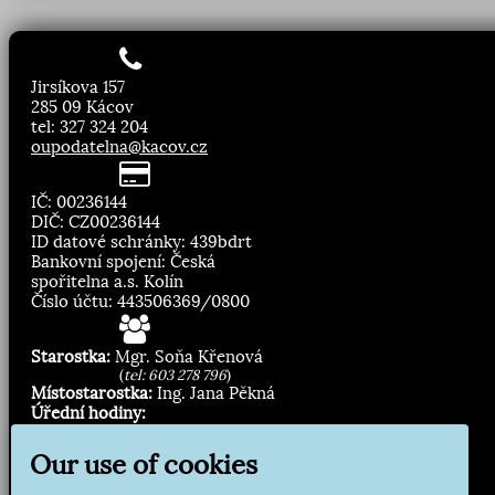
Jirsíkova 157
285 09 Kácov
tel: 327 324 204
oupodatelna@kacov.cz
IČ: 00236144
DIČ: CZ00236144
ID datové schránky: 439bdrt
Bankovní spojení: Česká
spořitelna a.s. Kolín
Číslo účtu: 443506369/0800
Starostka:
Mgr. Soňa Křenová
(
tel: 603 278 796
)
Místostarostka:
Ing. Jana Pěkná
Úřední hodiny:
Pondělí, středa
8.00 - 11:30
Our use of cookies
13:00 - 16:30