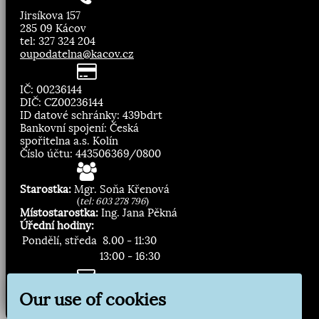
Jirsíkova 157
285 09 Kácov
tel: 327 324 204
oupodatelna@kacov.cz
IČ: 00236144
DIČ: CZ00236144
ID datové schránky: 439bdrt
Bankovní spojení: Česká
spořitelna a.s. Kolín
Číslo účtu: 443506369/0800
Starostka:
Mgr. Soňa Křenová
(
tel: 603 278 796
)
Místostarostka:
Ing. Jana Pěkná
Úřední hodiny:
Pondělí, středa
8.00 - 11:30
13:00 - 16:30
Zasílání novinek:
Our use of cookies
Přihlásit odběr