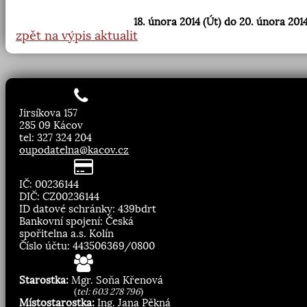
18. února 2014 (Út) do 20. února 2014
zpět na výpis aktualit
Jirsíkova 157
285 09 Kácov
tel: 327 324 204
oupodatelna@kacov.cz
IČ: 00236144
DIČ: CZ00236144
ID datové schránky: 439bdrt
Bankovní spojení: Česká
spořitelna a.s. Kolín
Číslo účtu: 443506369/0800
Starostka:
Mgr. Soňa Křenová
(
tel: 603 278 796
)
Místostarostka:
Ing. Jana Pěkná