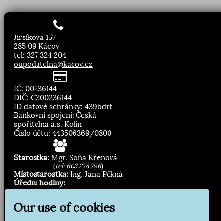
Jirsíkova 157
285 09 Kácov
tel: 327 324 204
oupodatelna@kacov.cz
IČ: 00236144
DIČ: CZ00236144
ID datové schránky: 439bdrt
Bankovní spojení: Česká
spořitelna a.s. Kolín
Číslo účtu: 443506369/0800
Starostka:
Mgr. Soňa Křenová
(
tel: 603 278 796
)
Místostarostka:
Ing. Jana Pěkná
Úřední hodiny:
Pondělí, středa
8.00 - 11:30
13:00 - 16:30
Our use of cookies