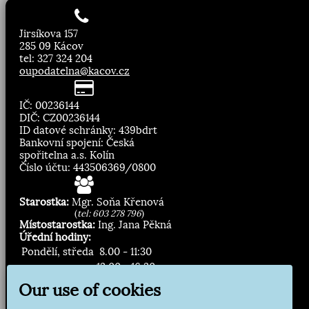
Jirsíkova 157
285 09 Kácov
tel: 327 324 204
oupodatelna@kacov.cz
IČ: 00236144
DIČ: CZ00236144
ID datové schránky: 439bdrt
Bankovní spojení: Česká
spořitelna a.s. Kolín
Číslo účtu: 443506369/0800
Starostka:
Mgr. Soňa Křenová
(
tel: 603 278 796
)
Místostarostka:
Ing. Jana Pěkná
Úřední hodiny:
Pondělí, středa
8.00 - 11:30
13:00 - 16:30
Our use of cookies
Zasílání novinek: