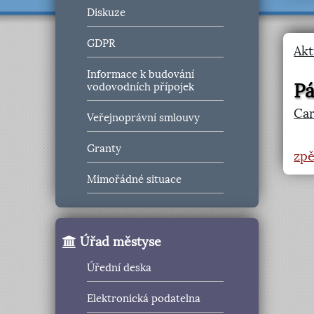
Diskuze
GDPR
Akt
Informace k budování
Pá
vodovodních přípojek
Ca
Veřejnoprávní smlouvy
Granty
zpě
Mimořádné situace
Úřad městyse
Úřední deska
Elektronická podatelna