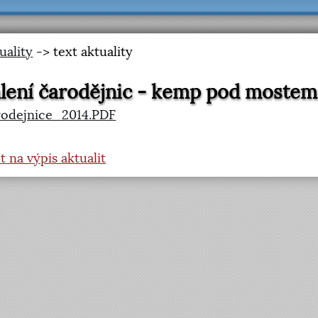
uality
-> text aktuality
lení čarodějnic - kemp pod mostem
rodejnice_2014.PDF
t na výpis aktualit