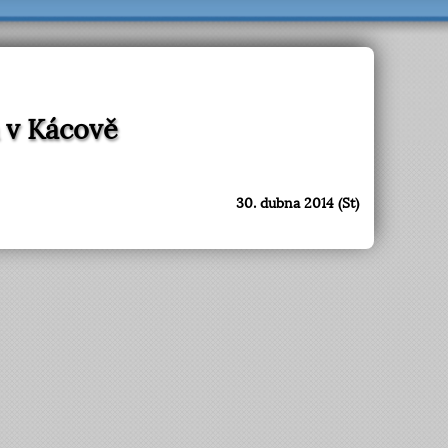
 v Kácově
30. dubna 2014 (St)