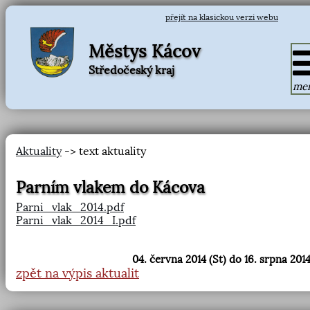
přejít na klasickou verzi webu
Městys Kácov
Středočeský kraj
me
Aktuality
-> text aktuality
Parním vlakem do Kácova
Parni_vlak_2014.pdf
Parni_vlak_2014_I.pdf
04. června 2014 (St) do 16. srpna 2014
zpět na výpis aktualit