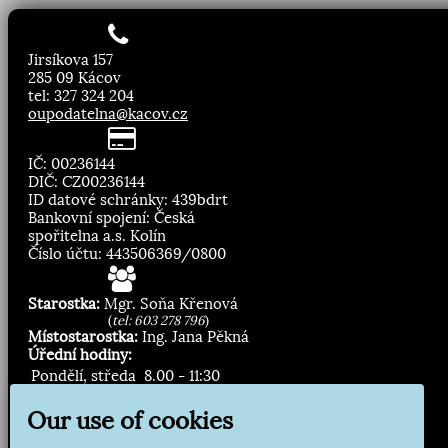
Jirsíkova 157
285 09 Kácov
tel: 327 324 204
oupodatelna@kacov.cz
IČ: 00236144
DIČ: CZ00236144
ID datové schránky: 439bdrt
Bankovní spojení: Česká
spořitelna a.s. Kolín
Číslo účtu: 443506369/0800
Starostka:
Mgr. Soňa Křenová
(
tel: 603 278 796
)
Místostarostka:
Ing. Jana Pěkná
Úřední hodiny:
Pondělí, středa
8.00 - 11:30
13:00 - 16:30
Our use of cookies