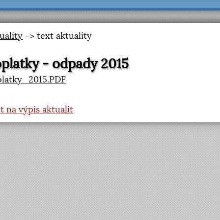
uality
-> text aktuality
platky - odpady 2015
platky_2015.PDF
t na výpis aktualit