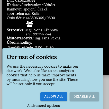
DIČ: CZ00236144
ID datové schránky: 439bdrt
Bankovní spojení: Česká
spořitelna a.s. Kolín
Číslo účtu: 443506369/0800
Starostka:
Mgr. Soňa Křenová
(
tel: 603 278 796
)
Místostarostka:
Ing. Jana Pěkná
Úřední hodiny:
Pondělí, středa
8.00 - 11:30
13:00 - 16:30
Our use of cookies
Zasílání novinek:
We use the necessary cookies to make our
site work. We'd also like to set analytics
Přihlásit odběr
cookies that help us make improvements
by measuring how you use the site. These
will be set only if you accept.
ALLOW ALL
DISABLE ALL
Andvanced options