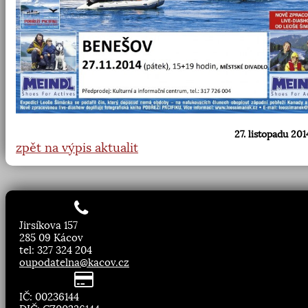
27. listopadu 201
zpět na výpis aktualit
Jirsíkova 157
285 09 Kácov
tel: 327 324 204
oupodatelna@kacov.cz
IČ: 00236144