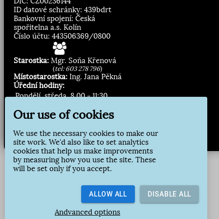
DIČ: CZ00236144
ID datové schránky: 439bdrt
Bankovní spojení: Česká
spořitelna a.s. Kolín
Číslo účtu: 443506369/0800
Starostka:
Mgr. Soňa Křenová
(
tel: 603 278 796
)
Místostarostka:
Ing. Jana Pěkná
Úřední hodiny:
Pondělí, středa
8.00 - 11:30
13:00 - 16:30
Our use of cookies
Zasílání novinek:
We use the necessary cookies to make our
site work. We'd also like to set analytics
Přihlásit odběr
cookies that help us make improvements
by measuring how you use the site. These
will be set only if you accept.
ALLOW ALL
DISABLE ALL
Andvanced options