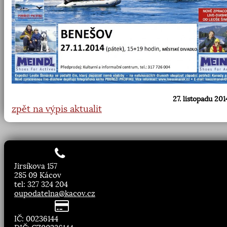
27. listopadu 201
zpět na výpis aktualit
Jirsíkova 157
285 09 Kácov
tel: 327 324 204
oupodatelna@kacov.cz
IČ: 00236144