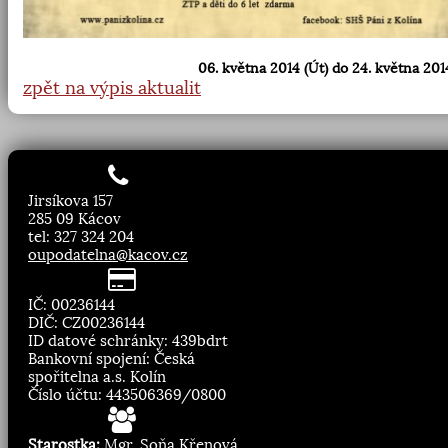
06. května 2014 (Út) do 24. května 2014
zpět na výpis aktualit
Jirsíkova 157
285 09 Kácov
tel: 327 324 204
oupodatelna@kacov.cz
IČ: 00236144
DIČ: CZ00236144
ID datové schránky: 439bdrt
Bankovní spojení: Česká
spořitelna a.s. Kolín
Číslo účtu: 443506369/0800
Starostka:
Mgr. Soňa Křenová