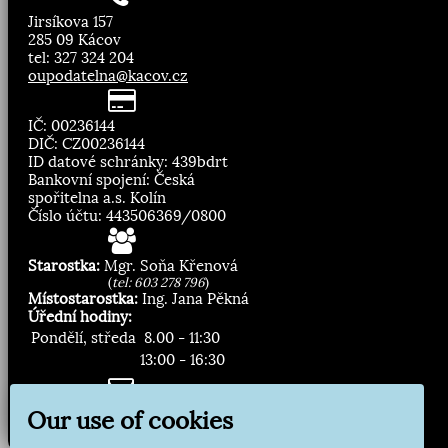
Jirsíkova 157
285 09 Kácov
tel: 327 324 204
oupodatelna@kacov.cz
IČ: 00236144
DIČ: CZ00236144
ID datové schránky: 439bdrt
Bankovní spojení: Česká
spořitelna a.s. Kolín
Číslo účtu: 443506369/0800
Starostka:
Mgr. Soňa Křenová
(
tel: 603 278 796
)
Místostarostka:
Ing. Jana Pěkná
Úřední hodiny:
Pondělí, středa
8.00 - 11:30
13:00 - 16:30
Zasílání novinek:
Our use of cookies
Přihlásit odběr