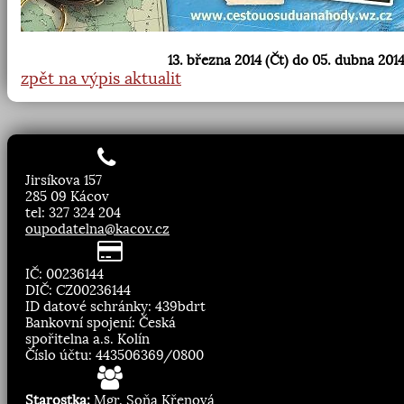
13. března 2014 (Čt) do 05. dubna 2014
zpět na výpis aktualit
Jirsíkova 157
285 09 Kácov
tel: 327 324 204
oupodatelna@kacov.cz
IČ: 00236144
DIČ: CZ00236144
ID datové schránky: 439bdrt
Bankovní spojení: Česká
spořitelna a.s. Kolín
Číslo účtu: 443506369/0800
Starostka:
Mgr. Soňa Křenová