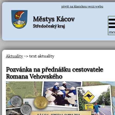
přejít na klasickou verzi webu
Městys Kácov
Středočeský kraj
me
Aktuality
-> text aktuality
Pozvánka na přednášku cestovatele
Romana Vehovského