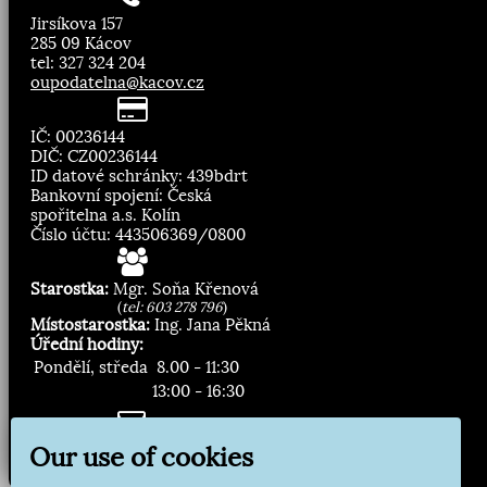
Jirsíkova 157
285 09 Kácov
tel: 327 324 204
oupodatelna@kacov.cz
IČ: 00236144
DIČ: CZ00236144
ID datové schránky: 439bdrt
Bankovní spojení: Česká
spořitelna a.s. Kolín
Číslo účtu: 443506369/0800
Starostka:
Mgr. Soňa Křenová
(
tel: 603 278 796
)
Místostarostka:
Ing. Jana Pěkná
Úřední hodiny:
Pondělí, středa
8.00 - 11:30
13:00 - 16:30
Zasílání novinek:
Our use of cookies
Přihlásit odběr