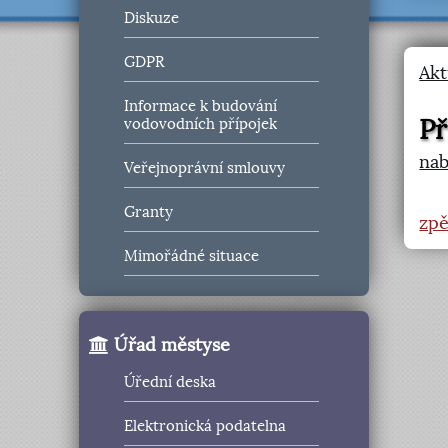
Diskuze
GDPR
Akt
Informace k budování
Př
vodovodních přípojek
nab
Veřejnoprávní smlouvy
Granty
zpě
Mimořádné situace
Úřad městyse
Úřední deska
Elektronická podatelna