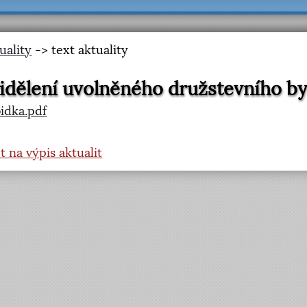
uality
-> text aktuality
idělení uvolněného družstevního byt
idka.pdf
t na výpis aktualit