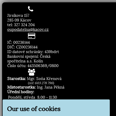
Jirsíkova 157
285 09 Kácov
tel: 327 324 204
oupodatelna@kacov.cz
IČ: 00236144
DIČ: CZ00236144
ID datové schránky: 439bdrt
Bankovní spojení: Česká
spořitelna a.s. Kolín
Číslo účtu: 443506369/0800
Starostka:
Mgr. Soňa Křenová
(
tel: 603 278 796
)
Místostarostka:
Ing. Jana Pěkná
Úřední hodiny:
Pondělí, středa
8.00 - 11:30
13:00 - 16:30
Our use of cookies