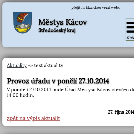
přejít na klasickou verzi webu
Městys Kácov
Středočeský kraj
me
Aktuality
-> text aktuality
Provoz úřadu v ponělí 27.10.2014
V pondělí 27.10.2014 bude Úřad Městysu Kácov otevřen d
14:00 hodin.
27. října 201
zpět na výpis aktualit