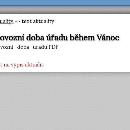
uality
-> text aktuality
ovozní doba úřadu během Vánoc
ovozni_doba_uradu.PDF
t na výpis aktualit