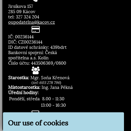
Jirsíkova 157
285 09 Kácov
tel: 327 324 204
oupodatelna@kacov.cz
IČ: 00236144
DIČ: CZ00236144
ID datové schránky: 439bdrt
Bankovní spojení: Česká
spořitelna a.s. Kolín
Číslo účtu: 443506369/0800
Starostka:
Mgr. Soňa Křenová
(
tel: 603 278 796
)
Místostarostka:
Ing. Jana Pěkná
Úřední hodiny:
Pondělí, středa
8.00 - 11:30
13:00 - 16:30
Zasílání novinek:
Our use of cookies
Přihlásit odběr